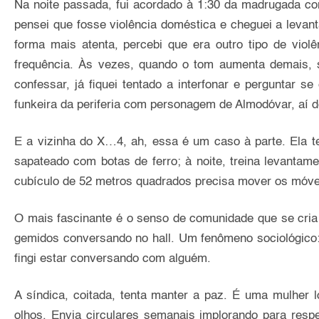
Na noite passada, fui acordado à 1:30 da madrugada co
pensei que fosse violência doméstica e cheguei a levant
forma mais atenta, percebi que era outro tipo de vio
frequência. Às vezes, quando o tom aumenta demais, s
confessar, já fiquei tentado a interfonar e perguntar 
funkeira da periferia com personagem de Almodóvar, aí de
E a vizinha do X…4, ah, essa é um caso à parte. Ela 
sapateado com botas de ferro; à noite, treina levant
cubículo de 52 metros quadrados precisa mover os móveis 
O mais fascinante é o senso de comunidade que se cria e
gemidos conversando no hall. Um fenômeno sociológico: 
fingi estar conversando com alguém.
A síndica, coitada, tenta manter a paz. É uma mulher 
olhos. Envia circulares semanais implorando para respe