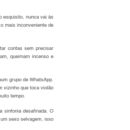
 esquisito, nunca vai às
a o mais inconveniente de
star contas sem precisar
igam, queimam incenso e
nhum grupo de WhatsApp.
 vizinho que toca violão
muito tempo.
a sinfonia desafinada. O
s um sexo selvagem, isso