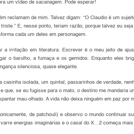
o pra um vídeo de sacanagem. Pode esperar!
m reclamam de mim. Talvez digam: “O Claudio é um sujeito
riste.” E, nesse ponto, teriam razão, porque talvez eu sej
ransforma cada um deles em personagem.
a irritação em literatura. Escrever é o meu jeito de aju
gar o barulho, a fumaça e os gemidos. Enquanto eles br
ngança silenciosa, quase elegante.
asinha isolada, um quintal, passarinhos de verdade, ne
e que, se eu fugisse para o mato, o destino me mandaria um
spantar mau-olhado. A vida não deixa ninguém em paz por 
ronicamente, de patchouli) e observo o mundo continuar su
o varre energias imaginárias e o casal do X…2 começa mai