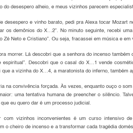
o do desespero alheio, e meus vizinhos parecem especialist
 de desespero e vinho barato, pedi pra Alexa tocar Mozart n
tar os demônios do X…2”. No minuto seguinte, recebi u
tipo Zé Neto e Cristiano”. Ou seja, fracassei em música e em
ra morrer. Lá descobri que a senhora do incenso também c
e espiritual”. Descobri que o casal do X…1 vende cosmét
 que a vizinha do X…4, a maratonista do inferno, também a
ria na convivência forçada. Às vezes, enquanto ouço o som
 maior: uma tentativa humana de preencher o silêncio. Talv
 que eu quero dar é um processo judicial.
com vizinhos inconvenientes é um curso intensivo de t
m o cheiro de incenso e a transformar cada tragédia domést