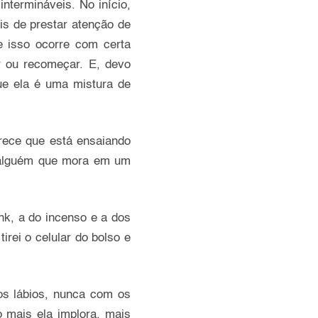
ntermináveis. No início,
is de prestar atenção de
e isso ocorre com certa
r ou recomeçar. E, devo
que ela é uma mistura de
rece que está ensaiando
o alguém que mora em um
nk, a do incenso e a dos
rei o celular do bolso e
 os lábios, nunca com os
o mais ela implora, mais