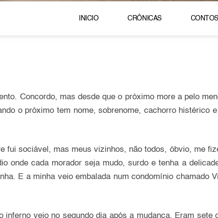
INICIO
CRÔNICAS
CONTO
nto. Concordo, mas desde que o próximo more a pelo men
quando o próximo tem nome, sobrenome, cachorro histérico
fui sociável, mas meus vizinhos, não todos, óbvio, me fi
dio onde cada morador seja mudo, surdo e tenha a delicad
nha. E a minha veio embalada num condomínio chamado Vi
 no inferno veio no segundo dia após a mudança. Eram set