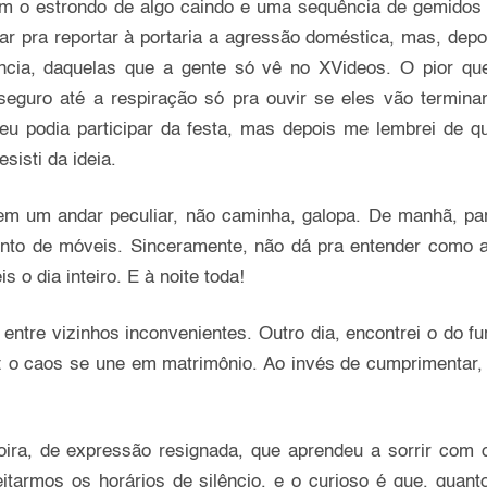
m o estrondo de algo caindo e uma sequência de gemidos i
ar pra reportar à portaria a agressão doméstica, mas, depo
lência, daquelas que a gente só vê no XVideos. O pior qu
eguro até a respiração só pra ouvir se eles vão termina
se eu podia participar da festa, mas depois me lembrei de 
sisti da ideia.
tem um andar peculiar, não caminha, galopa. De manhã, pa
amento de móveis. Sinceramente, não dá pra entender com
o dia inteiro. E à noite toda!
ntre vizinhos inconvenientes. Outro dia, encontrei o do fu
o caos se une em matrimônio. Ao invés de cumprimentar, ti
loira, de expressão resignada, que aprendeu a sorrir com
itarmos os horários de silêncio, e o curioso é que, quant