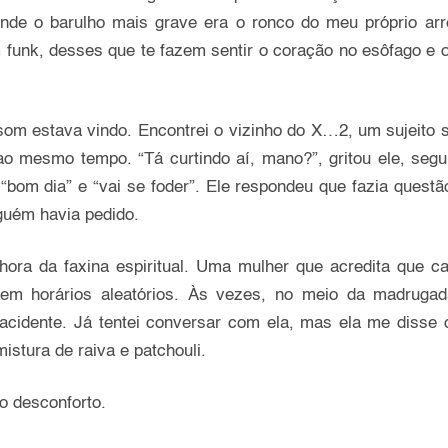
nde o barulho mais grave era o ronco do meu próprio arr
funk, desses que te fazem sentir o coração no esôfago e o 
om estava vindo. Encontrei o vizinho do X…2, um sujeito 
 mesmo tempo. “Tá curtindo aí, mano?”, gritou ele, segur
bom dia” e “vai se foder”. Ele respondeu que fazia questão
guém havia pedido.
ora da faxina espiritual. Uma mulher que acredita que ca
i em horários aleatórios. Às vezes, no meio da madruga
cidente. Já tentei conversar com ela, mas ela me disse q
stura de raiva e patchouli.
o desconforto.