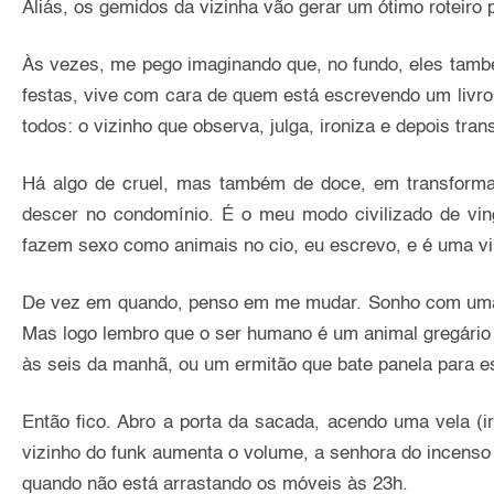
Aliás, os gemidos da vizinha vão gerar um ótimo roteir
Às vezes, me pego imaginando que, no fundo, eles també
festas, vive com cara de quem está escrevendo um livro t
todos: o vizinho que observa, julga, ironiza e depois t
Há algo de cruel, mas também de doce, em transformar 
descer no condomínio. É o meu modo civilizado de vin
fazem sexo como animais no cio, eu escrevo, e é uma vi
De vez em quando, penso em me mudar. Sonho com uma c
Mas logo lembro que o ser humano é um animal gregário 
às seis da manhã, ou um ermitão que bate panela para e
Então fico. Abro a porta da sacada, acendo uma vela (i
vizinho do funk aumenta o volume, a senhora do incens
quando não está arrastando os móveis às 23h.