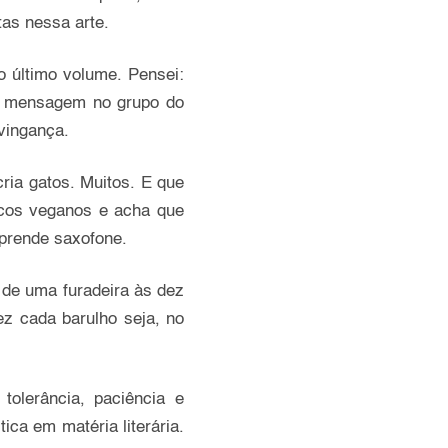
as nessa arte.
o último volume. Pensei:
ma mensagem no grupo do
 vingança.
ria gatos. Muitos. E que
icos veganos e acha que
prende saxofone.
 de uma furadeira às dez
ez cada barulho seja, no
olerância, paciência e
ica em matéria literária.