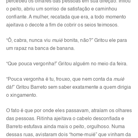
percebeu os olhares das pessoas em sua direção. Inflou
o peito, abriu um sorriso de satisfação e caminhou
confiante. A mulher, recatada que era, a todo momento
ajeitava o decote a fim de cobrir os seios teimosos.
“Ô, cabra, nunca viu
muié
bonita, não?” Gritou ele para
um rapaz na banca de banana.
“Que pouca vergonha!” Gritou alguém no meio da feira.
“Pouca vergonha é tu, frouxo, que nem conta da
muié
dá!” Gritou Barreto sem saber exatamente a quem dirigia
o xingamento.
O fato é que por onde eles passavam, atraíam os olhares
das pessoas. Ritinha ajeitava o cabelo desconfiada e
Barreto estufava ainda mais o peito, orgulhoso. Numa
dessas ruas, avistaram dois “home-muié” que vinham da