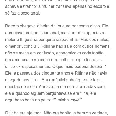
que o Barreto gostava. Só tinha uma coisa que ele
achava estranho: a mulher transava apenas no escuro e
só fazia sexo anal.
Barreto chegava à beira da loucura por conta disso. Ele
apreciava um bom sexo anal, mas também apreciava
meter a língua na periquita raspadinha. “Mas dos males,
o menor”, concluiu. Ritinha não saía com outros homens,
não se metia em confusão, economizava cada tostão,
era amorosa, e na cama era melhor do que todas as
cinco ex-esposas juntas. O que mais poderia desejar?
Ele já passava dos cinquenta anos e Ritinha não havia
chegado aos trinta. Era um “pitelzinho” que ele fazia
questão de exibir. Andava na rua de mãos dadas com
ela e quando alguém perguntava se era filha, ele
orgulhoso batia no peito: “É minha
muié
!”
Ritinha era ajeitada. Não era bonita, a bem da verdade,