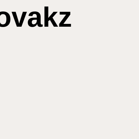
ovakz